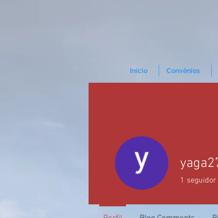
Início
Convênios
yaga2
1
seguidor