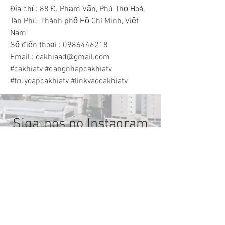
Địa chỉ : 88 Đ. Phạm Vấn, Phú Thọ Hoà, 
Tân Phú, Thành phố Hồ Chí Minh, Việt 
Nam
Số điện thoại : 0986446218
Email : cakhiaad@gmail.com
#cakhiatv #dangnhapcakhiatv 
#truycapcakhiatv #linkvaocakhiatv
Siga-nos no Instagram
@wix
Descubra
Descubra
Descubra
Descubra
Descubra
Descubra
Descubra
Descubra
Descubra
Descubra
Descubra
um
um
um
um
um
um
um
um
um
um
um
mundo
mundo
mundo
mundo
mundo
mundo
mundo
mundo
mundo
mundo
mundo
repleto
repleto
repleto
repleto
repleto
repleto
repleto
repleto
repleto
repleto
repleto