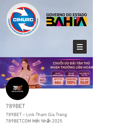
Mais ações
Seguir
789BET
789BET – Link Tham Gia Trang
789BET.COM Mới Nhất 2025