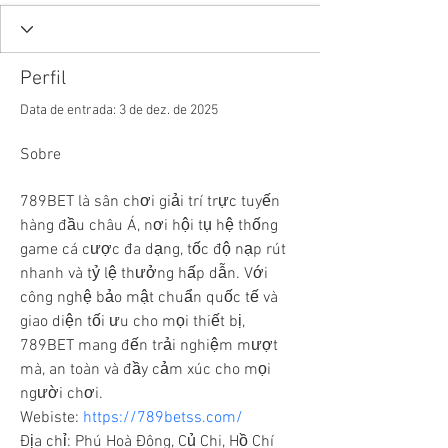
Perfil
Data de entrada: 3 de dez. de 2025
Sobre
789BET là sân chơi giải trí trực tuyến 
hàng đầu châu Á, nơi hội tụ hệ thống 
game cá cược đa dạng, tốc độ nạp rút 
nhanh và tỷ lệ thưởng hấp dẫn. Với 
công nghệ bảo mật chuẩn quốc tế và 
giao diện tối ưu cho mọi thiết bị, 
789BET mang đến trải nghiệm mượt 
mà, an toàn và đầy cảm xúc cho mọi 
người chơi.
Webiste: 
https://789betss.com/
Địa chỉ: Phú Hoà Đông, Củ Chi, Hồ Chí 