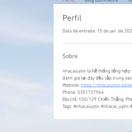
Perfil
Blog Comments
B
Perfil
Data de entrada: 15 de jan. de 20
Sobre
nhacaiuytin là hệ thống tổng hợp v
đánh giá tại đây đều tập trung và
Website: 
https://nhacaiuytin.sing
Phone: 0351727564
Địa chỉ: 100/129 Chiến Thắng, P
Tags: #nhacaiuytin #nhacai_uytin