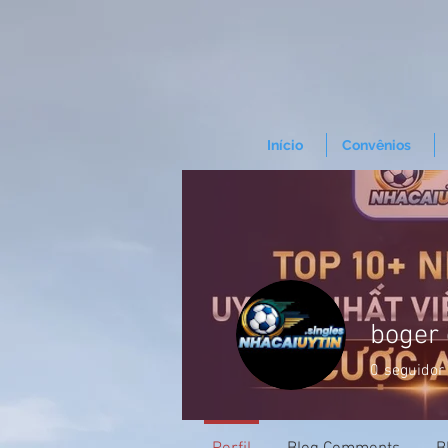
Início
Convênios
boger 
0
seguidor