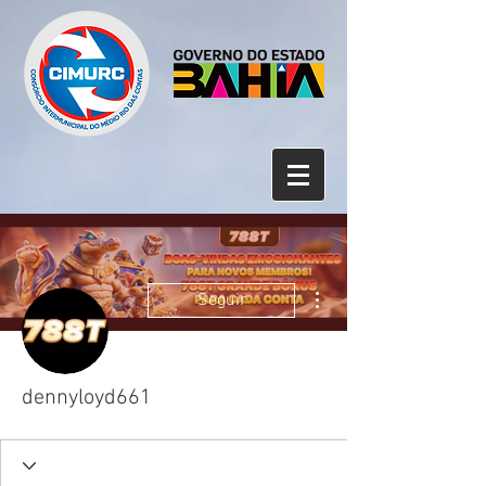
Mais ações
Seguir
dennyloyd661