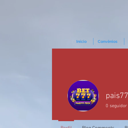
Início
Convênios
pais7
0
seguidor