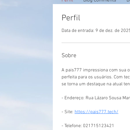
Perfil
Blog Comments
B
Perfil
Data de entrada: 9 de dez. de 202
Sobre
A pais777 impressiona com sua ot
perfeita para os usuários. Com te
se torna um destaque na atual ten
- Endereço: Rua Lázaro Sousa Mart
- Site: 
https://pais777.tech/
- Telefone: 021715123421