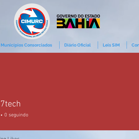
Municípios Consorciados
Diário Oficial
Leis SIM
Con
77tech
0
seguindo