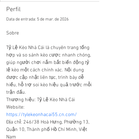
Perfil
Data de entrada: 5 de mar. de 2026
Sobre
Tỷ Lệ Kèo Nhà Cái là chuyên trang tổng 
hợp và so sánh kèo cược nhanh chóng, 
giúp người chơi nắm bắt biến động tỷ 
lệ kèo một cách chính xác. Nội dung 
được cập nhật liên tục, trình bày dễ 
hiểu, hỗ trợ soi kèo hiệu quả trước mỗi 
trận đấu.
Thương hiệu: Tỷ Lệ Kèo Nhà Cái
Website: 
https://tylekeonhacai55.cn.com/
Địa chỉ: 246/38 Hoà Hưng, Phường 13, 
Quận 10, Thành phố Hồ Chí Minh, Việt 
Nam