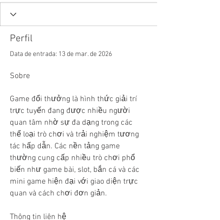
Perfil
Data de entrada: 13 de mar. de 2026
Sobre
Game đổi thưởng là hình thức giải trí 
trực tuyến đang được nhiều người 
quan tâm nhờ sự đa dạng trong các 
thể loại trò chơi và trải nghiệm tương 
tác hấp dẫn. Các nền tảng game 
thường cung cấp nhiều trò chơi phổ 
biến như game bài, slot, bắn cá và các 
mini game hiện đại với giao diện trực 
quan và cách chơi đơn giản.
Thông tin liên hệ