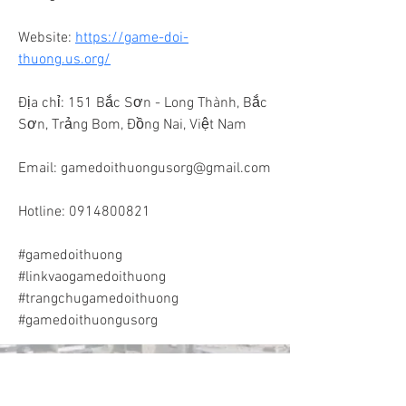
Website: 
https://game-doi-
thuong.us.org/
Địa chỉ: 151 Bắc Sơn - Long Thành, Bắc 
Sơn, Trảng Bom, Đồng Nai, Việt Nam
Email: gamedoithuongusorg@gmail.com
Hotline: 0914800821
#gamedoithuong 
#linkvaogamedoithuong 
#trangchugamedoithuong 
#gamedoithuongusorg
Siga-nos no Instagram