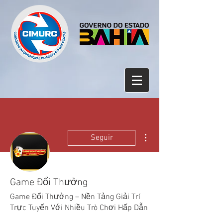
Mais ações
Seguir
Game Đổi Thưởng
Game Đổi Thưởng – Nền Tảng Giải Trí
Trực Tuyến Với Nhiều Trò Chơi Hấp Dẫn