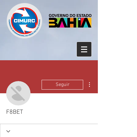
Mais ações
Seguir
F8BET