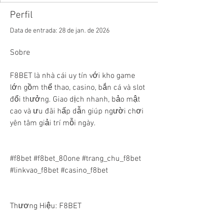
Perfil
Data de entrada: 28 de jan. de 2026
Sobre
F8BET là nhà cái uy tín với kho game 
lớn gồm thể thao, casino, bắn cá và slot 
đổi thưởng. Giao dịch nhanh, bảo mật 
cao và ưu đãi hấp dẫn giúp người chơi 
yên tâm giải trí mỗi ngày.
#f8bet #f8bet_80one #trang_chu_f8bet 
#linkvao_f8bet #casino_f8bet 
Thương Hiệu: F8BET 