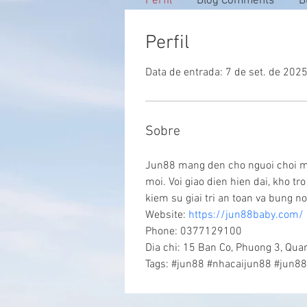
Perfil
Blog Comments
B
Perfil
Data de entrada: 7 de set. de 202
Sobre
Jun88 mang den cho nguoi choi mot
moi. Voi giao dien hien dai, kho t
kiem su giai tri an toan va bung n
Website: 
https://jun88baby.com/
Phone: 0377129100
Dia chi: 15 Ban Co, Phuong 3, Qua
Tags: #jun88 #nhacaijun88 #jun