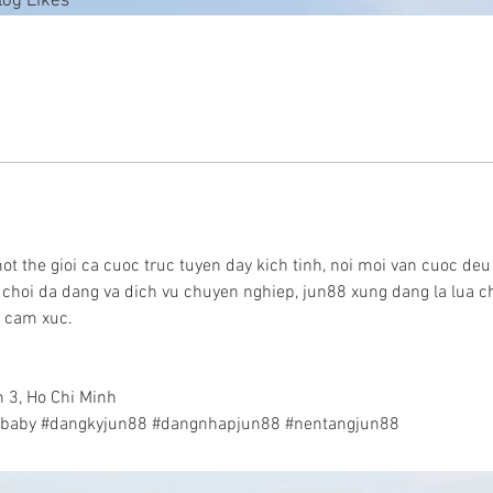
log Likes
5
 the gioi ca cuoc truc tuyen day kich tinh, noi moi van cuoc deu
ro choi da dang va dich vu chuyen nghiep, jun88 xung dang la lua 
o cam xuc. 
n 3, Ho Chi Minh
88baby #dangkyjun88 #dangnhapjun88 #nentangjun88