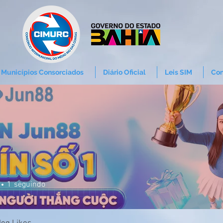
Municípios Consorciados
Diário Oficial
Leis SIM
Con
1
seguindo