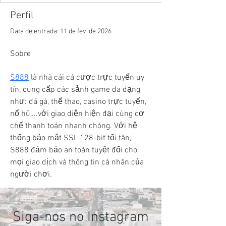
Perfil
Data de entrada: 11 de fev. de 2026
Sobre
S888
 là nhà cái cá cược trực tuyến uy 
tín, cung cấp các sảnh game đa dạng 
như: đá gà, thể thao, casino trực tuyến, 
nổ hũ,...với giao diện hiện đại cùng cơ 
chế thanh toán nhanh chóng. Với hệ 
thống bảo mật SSL 128-bit tối tân, 
S888 đảm bảo an toàn tuyệt đối cho 
mọi giao dịch và thông tin cá nhân của 
người chơi.
Siga-nos no Instagram