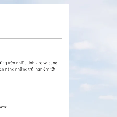
ộng trên nhiều lĩnh vực và cung 
ách hàng những trải nghiệm tốt 
xoso