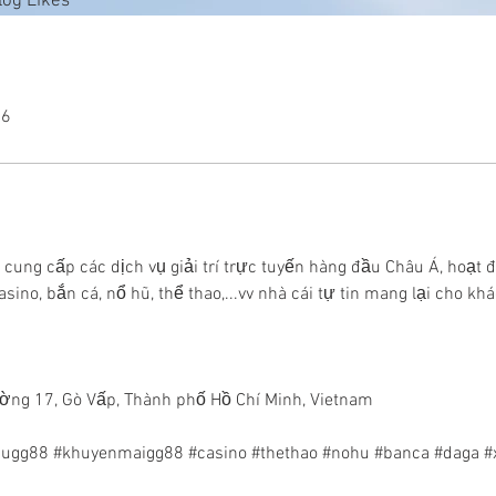
log Likes
26
ung cấp các dịch vụ giải trí trực tuyến hàng đầu Châu Á, hoạt đ
no, bắn cá, nổ hũ, thể thao,...vv nhà cái tự tin mang lại cho kh
ường 17, Gò Vấp, Thành phố Hồ Chí Minh, Vietnam
hugg88 #khuyenmaigg88 #casino #thethao #nohu #banca #daga #