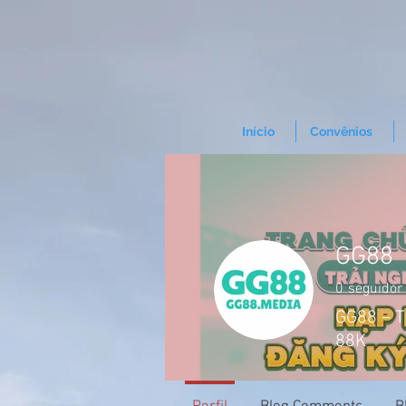
Início
Convênios
GG88
0
seguidor
GG88 – T
88K