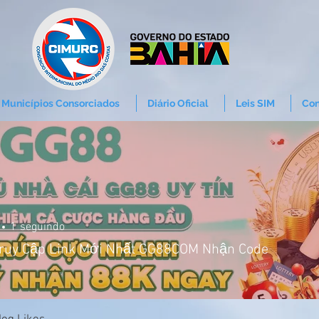
Municípios Consorciados
Diário Oficial
Leis SIM
Con
1
seguindo
ruy Cập Link Mới Nhất GG88COM Nhận Code