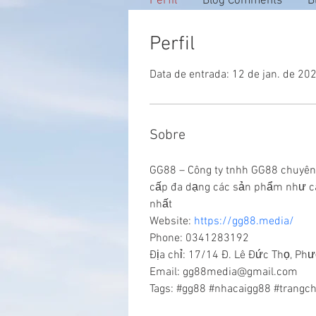
Perfil
Blog Comments
B
Perfil
Data de entrada: 12 de jan. de 20
Sobre
GG88 – Công ty tnhh GG88 chuyên c
cấp đa dạng các sản phẩm như casi
nhất
Website: 
https://gg88.media/
Phone: 0341283192
Địa chỉ: 17/14 Đ. Lê Đức Thọ, Ph
Email: gg88media@gmail.com
Tags: #gg88 #nhacaigg88 #trangc