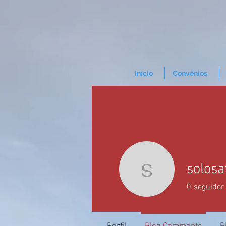
Início
Convênios
solosa
solosatos
0
seguidor