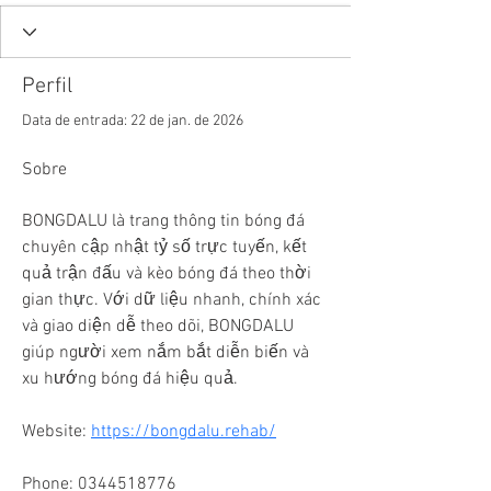
Perfil
Data de entrada: 22 de jan. de 2026
Sobre
BONGDALU là trang thông tin bóng đá 
chuyên cập nhật tỷ số trực tuyến, kết 
quả trận đấu và kèo bóng đá theo thời 
gian thực. Với dữ liệu nhanh, chính xác 
và giao diện dễ theo dõi, BONGDALU 
giúp người xem nắm bắt diễn biến và 
xu hướng bóng đá hiệu quả.
Website: 
https://bongdalu.rehab/
Phone: 0344518776