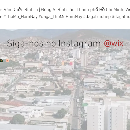
 Văn Quới, Bình Trị Đông A, Bình Tân, Thành phố Hồ Chí Minh, V
 #ThoMo_HomNay #daga_ThoMoHomNay #dagatructiep #dagatho
Siga-nos no Instagram
@wix
bra
scubra
Descubra
Descubra
m
um
um
o
ndo
mundo
mundo
o
leto
repleto
repleto
de
de
ilo
estilo
estilo
ado
pirado
inspirado
inspirado
no
no
r
pôr
pôr