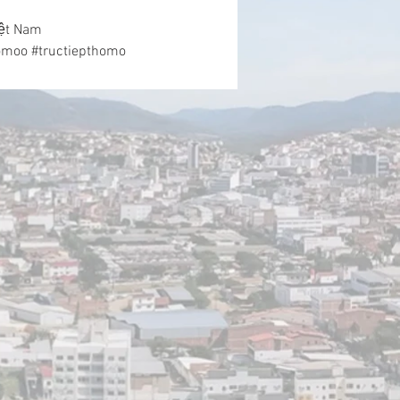
iệt Nam
moo #tructiepthomo