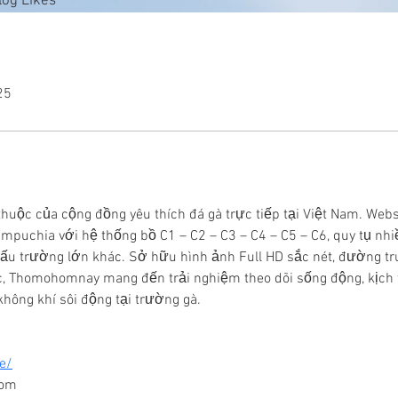
log Likes
25
ộc của cộng đồng yêu thích đá gà trực tiếp tại Việt Nam. Websi
mpuchia với hệ thống bồ C1 – C2 – C3 – C4 – C5 – C6, quy tụ nhi
t đấu trường lớn khác. Sở hữu hình ảnh Full HD sắc nét, đường t
ực, Thomohomnay mang đến trải nghiệm theo dõi sống động, kịch 
hông khí sôi động tại trường gà. 
e/
com