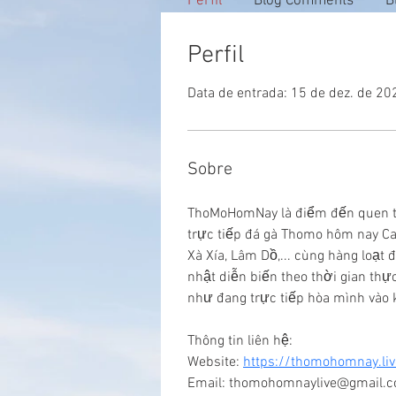
Perfil
Blog Comments
B
Perfil
Data de entrada: 15 de dez. de 20
Sobre
ThoMoHomNay là điểm đến quen thu
trực tiếp đá gà Thomo hôm nay Ca
Xà Xía, Lâm Dồ,... cùng hàng loạ
nhật diễn biến theo thời gian th
như đang trực tiếp hòa mình vào k
Thông tin liên hệ:
Website: 
https://thomohomnay.liv
Email: thomohomnaylive@gmail.