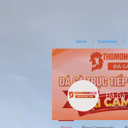
Início
Convênios
Đá Gà
0
seguidor