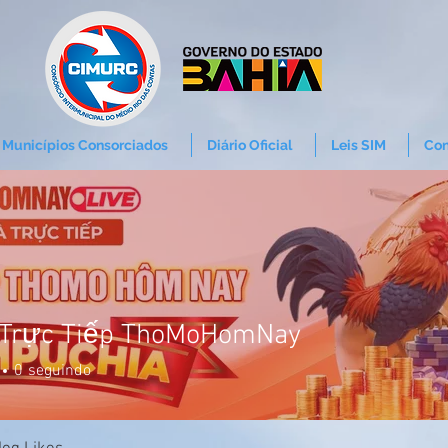
Municípios Consorciados
Diário Oficial
Leis SIM
Con
 Trực Tiếp ThoMoHomNay
0
seguindo