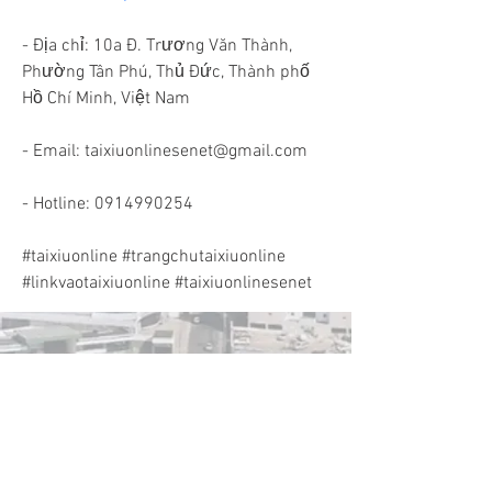
- Địa chỉ: 10a Đ. Trương Văn Thành, 
Phường Tân Phú, Thủ Đức, Thành phố 
Hồ Chí Minh, Việt Nam
- Email: taixiuonlinesenet@gmail.com
- Hotline: 0914990254
#taixiuonline #trangchutaixiuonline 
#linkvaotaixiuonline #taixiuonlinesenet
Siga-nos no Instagram
@wix
Descubra
Descubra
Descubra
Descubra
Descubra
Descubra
Descubra
Descubra
Descubra
Descubra
Descubra