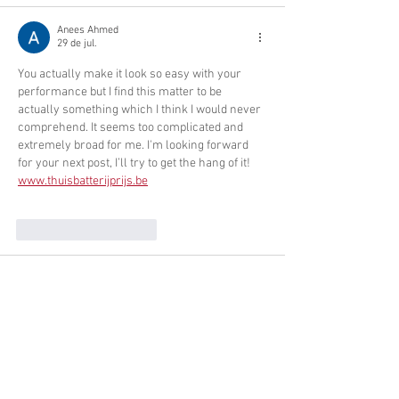
Anees Ahmed
29 de jul.
You actually make it look so easy with your 
performance but I find this matter to be 
actually something which I think I would never 
comprehend. It seems too complicated and 
extremely broad for me. I'm looking forward 
for your next post, I’ll try to get the hang of it! 
www.thuisbatterijprijs.be
Curtir
Responder
Anees Ahmed
29 de jul.
There is definately a great deal to know about 
this subject. I like all of the points you've made. 
Thuisbatterij kopen