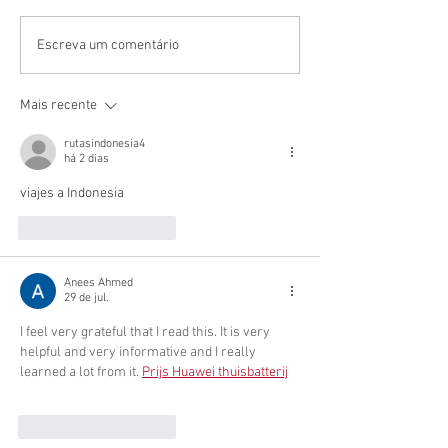
TRABALHO DE APOIO DO CIMURC
Articulação do CIMUR
Escreva um comentário
AOS MUNICÍPIOS ATINGIDOS PELAS
Governo do Estado poss
CHUVAS GANHA REFORÇO COM
municípios consorciad
Mais recente
MÁQUINAS PESADAS
recursos
rutasindonesia4
há 2 dias
viajes a Indonesia
Curtir
Responder
Anees Ahmed
29 de jul.
I feel very grateful that I read this. It is very 
helpful and very informative and I really 
learned a lot from it. 
Prijs Huawei thuisbatterij
Curtir
Responder