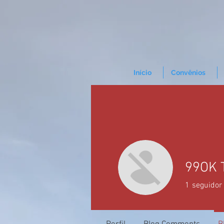
Início
Convênios
99OK 
1
seguidor