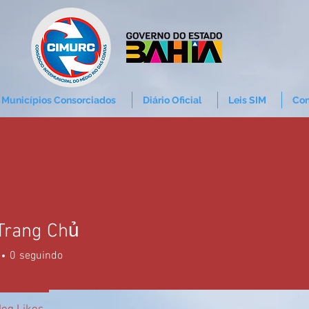
Municípios Consorciados
Diário Oficial
Leis SIM
Con
Trang Chủ
0
seguindo