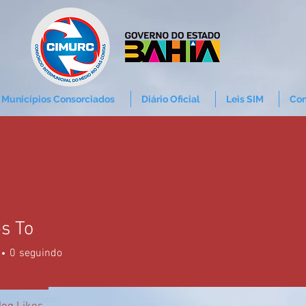
Municípios Consorciados
Diário Oficial
Leis SIM
Con
s To
0
seguindo