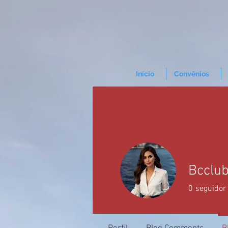
Início
Convênios
Bcclub
0
seguidor