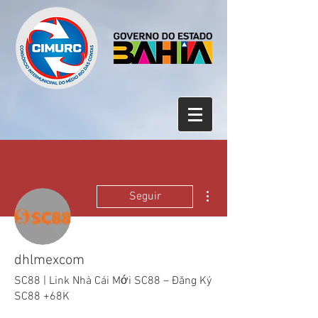
Mais ações
Seguir
dhlmexcom
SC88 | Link Nhà Cái Mới SC88 – Đăng Ký
SC88 +68K