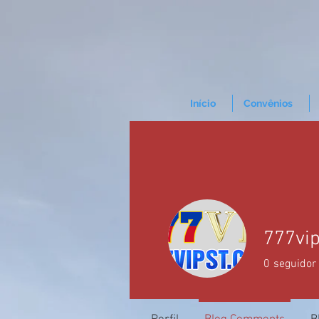
Início
Convênios
777vi
0
seguidor