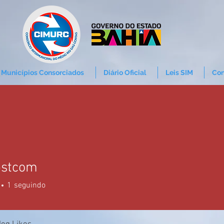
Municípios Consorciados
Diário Oficial
Leis SIM
Con
pstcom
1
seguindo