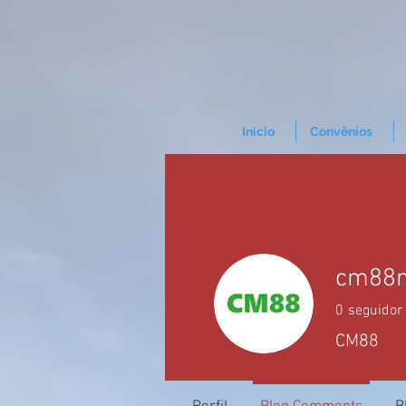
Início
Convênios
cm88
0
seguidor
CM88