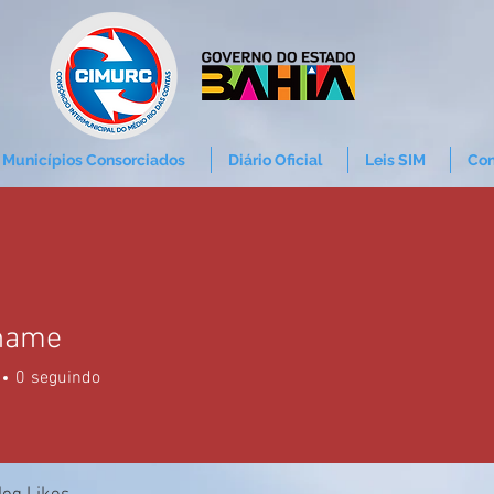
Municípios Consorciados
Diário Oficial
Leis SIM
Con
name
0
seguindo