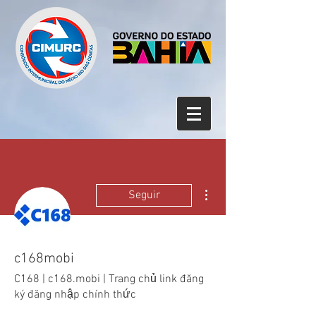
Mais ações
Seguir
c168mobi
C168 | c168.mobi | Trang chủ link đăng
ký đăng nhập chính thức