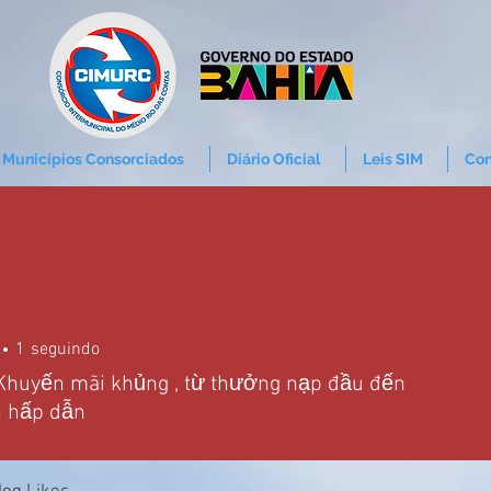
Municípios Consorciados
Diário Oficial
Leis SIM
Con
1
seguindo
Khuyến mãi khủng , từ thưởng nạp đầu đến
n hấp dẫn