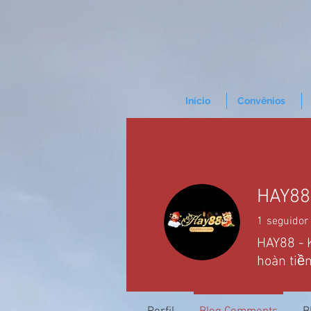
Início
Convênios
HAY88
1
seguidor
HAY88 - 
hoàn tiề