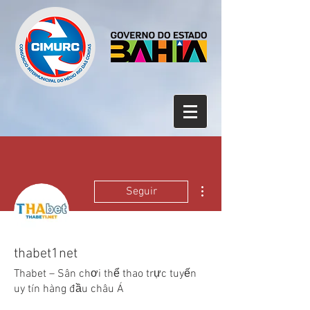
Mais ações
Seguir
thabet1net
Thabet – Sân chơi thể thao trực tuyến
uy tín hàng đầu châu Á